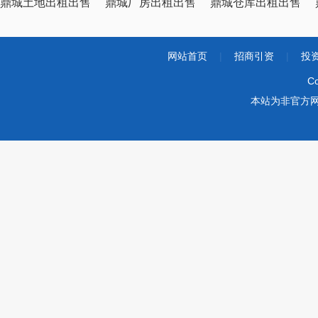
鼎城土地出租出售
鼎城厂房出租出售
鼎城仓库出租出售
网站首页
|
招商引资
|
投
Co
本站为非官方